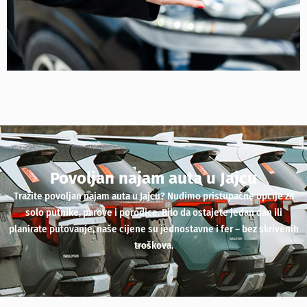
Povoljan najam auta u Jajcu
Tražite povoljan najam auta u Jajcu? Nudimo pristupačne opcije za
solo putnike, parove i porodice. Bilo da ostajete jedan dan ili
planirate putovanje, naše cijene su jednostavne i fer – bez skrivenih
troškova.