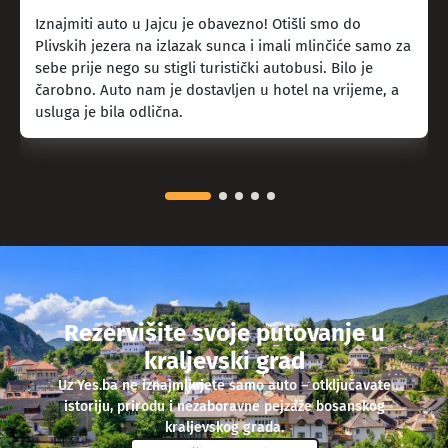
Iznajmiti auto u Jajcu je obavezno! Otišli smo do
Plivskih jezera na izlazak sunca i imali mlinčiće samo za
sebe prije nego su stigli turistički autobusi. Bilo je
čarobno. Auto nam je dostavljen u hotel na vrijeme, a
usluga je bila odlična.
Rezervišite svoje putovanje u
kraljevski grad
Uz Yes.ba ne iznajmljujete samo auto – otključavate
istoriju, prirodu i nezaboravne pejzaže bosanskog
kraljevskog grada.