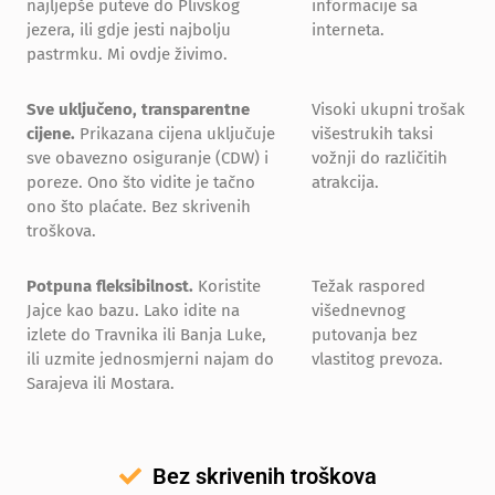
najljepše puteve do Plivskog
informacije sa
jezera, ili gdje jesti najbolju
interneta.
pastrmku. Mi ovdje živimo.
Sve uključeno, transparentne
Visoki ukupni trošak
cijene.
Prikazana cijena uključuje
višestrukih taksi
sve obavezno osiguranje (CDW) i
vožnji do različitih
poreze. Ono što vidite je tačno
atrakcija.
ono što plaćate. Bez skrivenih
troškova.
Potpuna fleksibilnost.
Koristite
Težak raspored
Jajce kao bazu. Lako idite na
višednevnog
izlete do Travnika ili Banja Luke,
putovanja bez
ili uzmite jednosmjerni najam do
vlastitog prevoza.
Sarajeva ili Mostara.
Bez skrivenih troškova