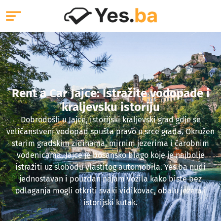
Rent a Car Jajce: Istražite vodopade i
kraljevsku istoriju
Dobrodošli u Jajce, istorijski kraljevski grad gdje se
veličanstveni vodopad spušta pravo u srce grada. Okružen
starim gradskim zidinama, mirnim jezerima i čarobnim
vodenicama, Jajce je bosansko blago koje je najbolje
istražiti uz slobodu vlastitog automobila. Yes.ba nudi
jednostavan i pouzdan najam vozila kako biste bez
odlaganja mogli otkriti svaki vidikovac, obalu jezera i
istorijski kutak.