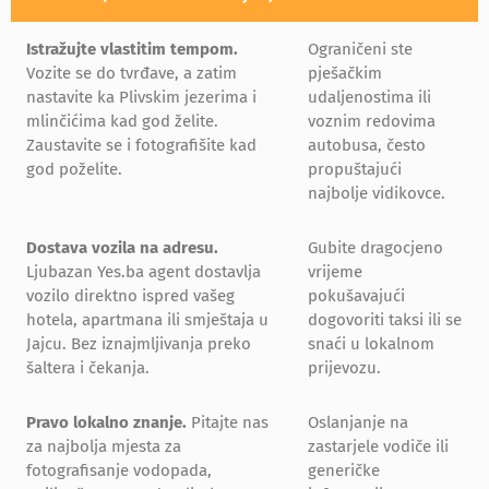
Istražujte vlastitim tempom.
Ograničeni ste
Vozite se do tvrđave, a zatim
pješačkim
nastavite ka Plivskim jezerima i
udaljenostima ili
mlinčićima kad god želite.
voznim redovima
Zaustavite se i fotografišite kad
autobusa, često
god poželite.
propuštajući
najbolje vidikovce.
Dostava vozila na adresu.
Gubite dragocjeno
Ljubazan Yes.ba agent dostavlja
vrijeme
vozilo direktno ispred vašeg
pokušavajući
hotela, apartmana ili smještaja u
dogovoriti taksi ili se
Jajcu. Bez iznajmljivanja preko
snaći u lokalnom
šaltera i čekanja.
prijevozu.
Pravo lokalno znanje.
Pitajte nas
Oslanjanje na
za najbolja mjesta za
zastarjele vodiče ili
fotografisanje vodopada,
generičke