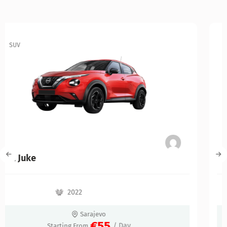
SUV
Kia Niro Hybrid
2022
Sarajevo
€60
/ Day
Starting From