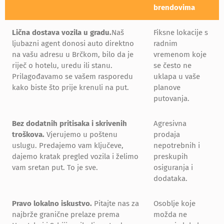
brendovima
Lična dostava vozila u gradu.
Naš
Fiksne lokacije s
ljubazni agent donosi auto direktno
radnim
na vašu adresu u Brčkom, bilo da je
vremenom koje
riječ o hotelu, uredu ili stanu.
se često ne
Prilagođavamo se vašem rasporedu
uklapa u vaše
kako biste što prije krenuli na put.
planove
putovanja.
Bez dodatnih pritisaka i skrivenih
Agresivna
troškova.
Vjerujemo u poštenu
prodaja
uslugu. Predajemo vam ključeve,
nepotrebnih i
dajemo kratak pregled vozila i želimo
preskupih
vam sretan put. To je sve.
osiguranja i
dodataka.
Pravo lokalno iskustvo.
Pitajte nas za
Osoblje koje
najbrže granične prelaze prema
možda ne