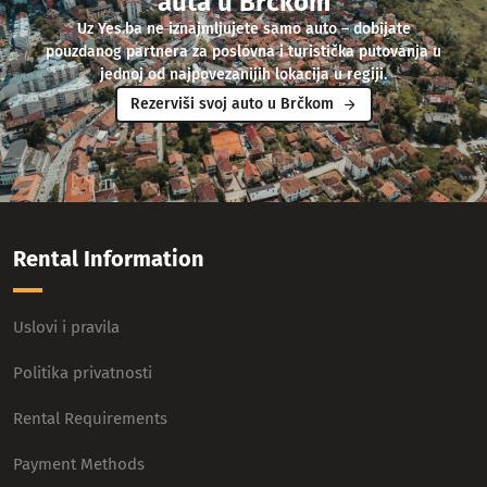
auta u Brčkom
Uz Yes.ba ne iznajmljujete samo auto – dobijate
pouzdanog partnera za poslovna i turistička putovanja u
jednoj od najpovezanijih lokacija u regiji.
Rezerviši svoj auto u Brčkom
Rental Information
Uslovi i pravila
Politika privatnosti
Rental Requirements
Payment Methods