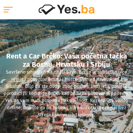
Rent a Car Brčko: Vaša početna tačka
za Bosnu, Hrvatsku i Srbiju
Savršeno smješten na obali Save, Brčko je strateško srce
regije i povezuje Bosnu i Hercegovinu s Hrvatskom i
Srbijom. Bilo da ste ovdje zbog posla u Distriktu, posjete
porodici ili koristite Brčko kao bazu za putovanja po regiji,
Yes.ba vam nudi potpunu fleksibilnost. Rezervišite vozilo
online, dobijte ga na željenu adresu i otkrijte regiju bez
stresa i skrivenih troškova.