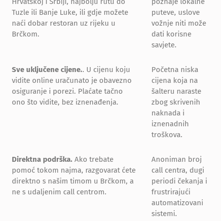
Hrvatskoj i Srbiji, najbolju rutu do
poznaje lokalne
Tuzle ili Banje Luke, ili gdje možete
puteve, uslove
naći dobar restoran uz rijeku u
vožnje niti može
Brčkom.
dati korisne
savjete.
Sve uključene cijene.
. U cijenu koju
Početna niska
vidite online uračunato je obavezno
cijena koja na
osiguranje i porezi. Plaćate tačno
šalteru naraste
ono što vidite, bez iznenađenja.
zbog skrivenih
naknada i
iznenadnih
troškova.
Direktna podrška.
Ako trebate
Anoniman broj
pomoć tokom najma, razgovarat ćete
call centra, dugi
direktno s našim timom u Brčkom, a
periodi čekanja i
ne s udaljenim call centrom.
frustrirajući
automatizovani
sistemi.