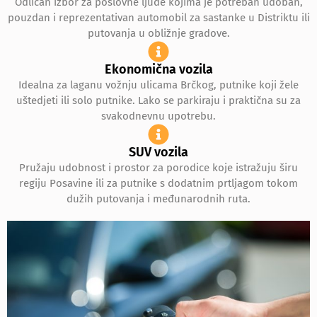
Odličan izbor za poslovne ljude kojima je potreban udoban,
pouzdan i reprezentativan automobil za sastanke u Distriktu ili
putovanja u obližnje gradove.
Ekonomična vozila
Idealna za laganu vožnju ulicama Brčkog, putnike koji žele
uštedjeti ili solo putnike. Lako se parkiraju i praktična su za
svakodnevnu upotrebu.
SUV vozila
Pružaju udobnost i prostor za porodice koje istražuju širu
regiju Posavine ili za putnike s dodatnim prtljagom tokom
dužih putovanja i međunarodnih ruta.