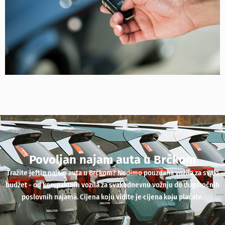
Povoljan najam auta u Brčkom
Tražite jeftin najam auta u Brčkom? Nudimo pouzdana vozila za svaki
budžet - od kompaktnih vozila za svakodnevnu vožnju do dugoročnih
poslovnih najamâ. Cijena koju vidite je cijena koju plaćate.