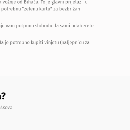
vožnje od Bihaća. To je glavni prijelaz i u
 potrebnu “zelenu kartu” za bezbrižan
il daje vam potpunu slobodu da sami odaberete
da je potrebno kupiti vinjetu (naljepnicu za
a?
oškova.