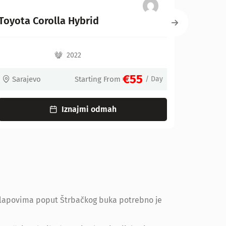
BMW X1
2022
€55
€70
m
/ Day
Sarajevo
Starting From
Iznajmi odmah
i slapovima poput Štrbačkog buka potrebno je