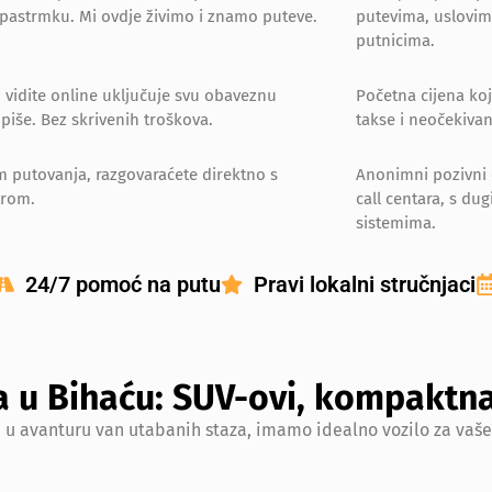
ju pastrmku. Mi ovdje živimo i znamo puteve.
putevima, uslovima
putnicima.
 vidite online uključuje svu obaveznu
Početna cijena koj
piše. Bez skrivenih troškova.
takse i neočekiva
putovanja, razgovaraćete direktno s
Anonimni pozivni c
trom.
call centara, s du
sistemima.
24/7 pomoć na putu
Pravi lokalni stručnjaci
a u Bihaću: SUV-ovi, kompaktna
ete u avanturu van utabanih staza, imamo idealno vozilo za va