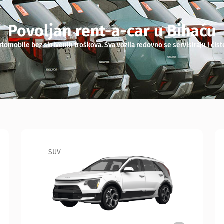
Povoljan rent-a-car u Bihaću
mobile bez skrivenih troškova. Sva vozila redovno se servisiraju i čiste
Sedan