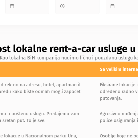
st lokalne rent-a-car usluge u
 Kao lokalna BiH kompanija nudimo ličnu i pouzdanu uslugu kak
Sa velikim inter
direktno na adresu, hotel, apartman ili
Fiksirane lokacij
oredu kako biste odmah mogli započeti
određeno radno vr
putovanja.
mo u poštenu uslugu. Predajemo vam
Agresivno nuđenje
 sretan put. To je sve.
police osiguranja 
lje lokacije u Nacionalnom parku Una,
Osoblje koje ne p