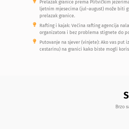
Prelazak granice prema Plitvičkim jezerima 
ljetnim mjesecima (jul–august) može biti 
prelazak granice.
Rafting i kajak: Većina rafting agencija n
organizatora i bez problema stignete do po
Putovanje na sjever (vinjete): Ako vas put i
cestarinu) na granici kako biste mogli kori
S
Brzo s