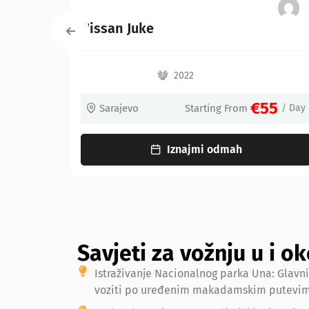
Kia Niro Hybrid
2022
2022
€55
Starting From
/ Day
Sarajevo
Star
Iznajmi odmah
Iznajm
Savjeti za vožnju u i o
Istraživanje Nacionalnog parka Una: Glavni
voziti po uređenim makadamskim putevima.