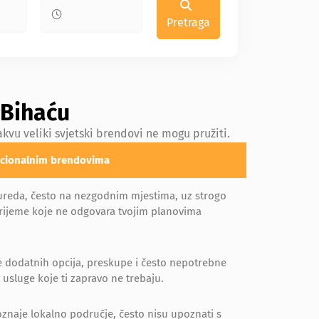
Pretraga
 Bihaću
vu veliki svjetski brendovi ne mogu pružiti.
nacionalnim brendovima
e ureda, često na nezgodnim mjestima, uz strogo
ijeme koje ne odgovara tvojim planovima
 dodatnih opcija, preskupe i često nepotrebne
i usluge koje ti zapravo ne trebaju.
oznaje lokalno područje, često nisu upoznati s