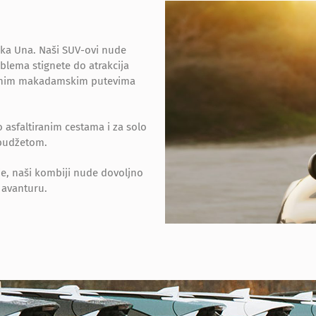
arka Una. Naši SUV-ovi nude
blema stignete do atrakcija
đenim makadamskim putevima
o asfaltiranim cestama i za solo
 budžetom.
nje, naši kombiji nude dovoljno
 avanturu.