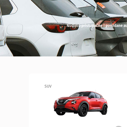
Nudimo pristupačne i pouzdane auto
SUV