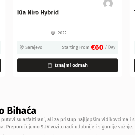
Toyota Corolla Hybrid
2022
€60
ting From
/ Day
Sarajevo
Starting Fro
i odmah
Iznajmi odmah
ko Bihaća
 putevi su asfaltirani, ali za pristup najljepšim vidikovcima 
 Preporučujemo SUV vozilo radi udobnije i sigurnije vožnje.