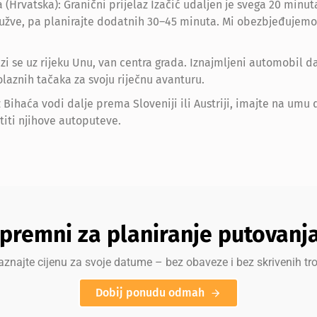
(Hrvatska): Granični prijelaz Izačić udaljen je svega 20 minuta 
gužve, pa planirajte dodatnih 30–45 minuta. Mi obezbjeđujemo
alazi se uz rijeku Unu, van centra grada. Iznajmljeni automob
laznih tačaka za svoju riječnu avanturu.
z Bihaća vodi dalje prema Sloveniji ili Austriji, imajte na umu 
stiti njihove autoputeve.
premni za planiranje putovanj
aznajte cijenu za svoje datume – bez obaveze i bez skrivenih tr
Dobij ponudu odmah