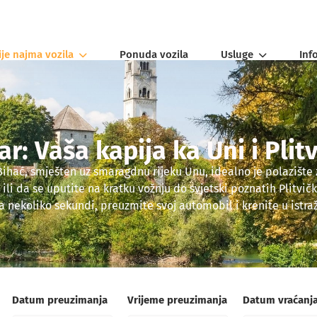
ije najma vozila
Ponuda vozila
Usluge
Inf
ar: Vaša kapija ka Uni i Plit
ihać, smješten uz smaragdnu rijeku Unu, idealno je polazište za
i da se uputite na kratku vožnju do svjetski poznatih Plitvičk
a nekoliko sekundi, preuzmite svoj automobil i krenite u istr
Datum preuzimanja
Vrijeme preuzimanja
Datum vraćanj