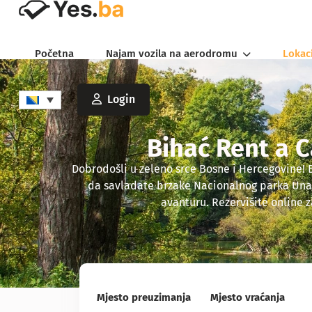
Početna
Najam vozila na aerodromu
Lokac
Login
Bihać Rent a C
Dobrodošli u zeleno srce Bosne i Hercegovine! B
da savladate brzake Nacionalnog parka Una il
avanturu. Rezervišite online z
Mjesto preuzimanja
Mjesto vraćanja