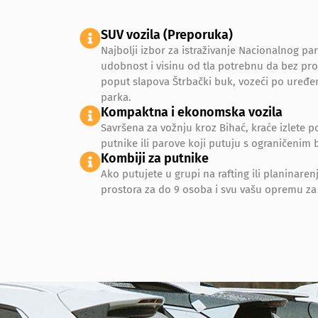
SUV vozila (Preporuka)
Najbolji izbor za istraživanje Nacionalnog p
udobnost i visinu od tla potrebnu da bez pro
poput slapova Štrbački buk, vozeći po ure
parka.
Kompaktna i ekonomska vozila
Savršena za vožnju kroz Bihać, kraće izlete p
putnike ili parove koji putuju s ograničenim
Kombiji za putnike
Ako putujete u grupi na rafting ili planinare
prostora za do 9 osoba i svu vašu opremu za