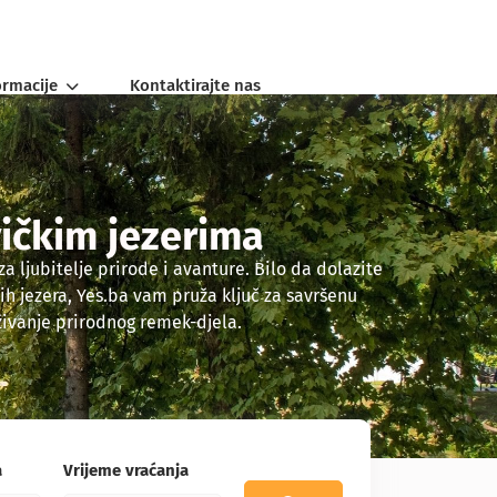
ormacije
Kontaktirajte nas
vičkim jezerima
 ljubitelje prirode i avanture. Bilo da dolazite
ih jezera, Yes.ba vam pruža ključ za savršenu
aživanje prirodnog remek-djela.
a
Vrijeme vraćanja