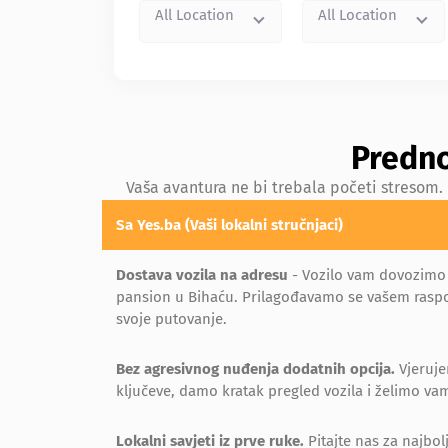
All Location
All Location
Predno
Vaša avantura ne bi trebala početi stresom.
Sa Yes.ba (Vaši lokalni stručnjaci)
Dostava vozila na adresu
- Vozilo vam dovozimo 
pansion u Bihaću. Prilagođavamo se vašem rasp
svoje putovanje.
Bez agresivnog nuđenja dodatnih opcija.
Vjeruje
ključeve, damo kratak pregled vozila i želimo vam
Lokalni savjeti iz prve ruke.
Pitajte nas za najbo