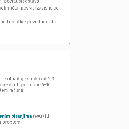
ni povrat sredstava
djelimičan povrat (zavisno od
jem trenutku: povrat možda
 se obrađuje u roku od 1–3
 može biti potrebno 5–10
ašem računu.
jenim pitanjima
(FAQ)
ili
ti problem.