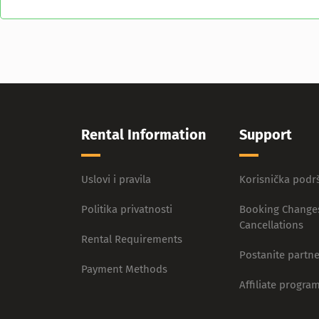
Rental Information
Support
Uslovi i pravila
Korisnička podr
Politika privatnosti
Booking Change
Cancellations
Rental Requirements
Postanite partne
Payment Methods
Affiliate progra