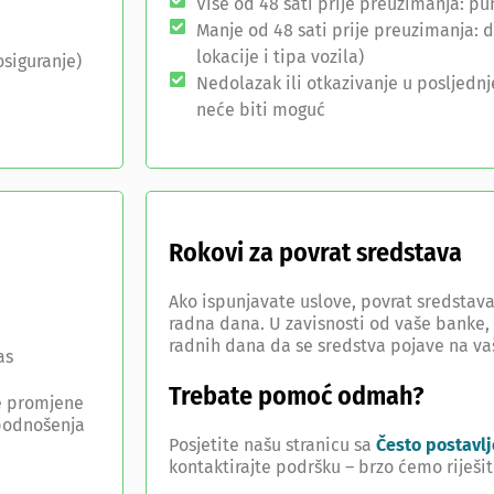
Više od 48 sati prije preuzimanja: pu
Manje od 48 sati prije preuzimanja: 
lokacije i tipa vozila)
osiguranje)
Nedolazak ili otkazivanje u posljedn
neće biti moguć
Rokovi za povrat sredstava
Ako ispunjavate uslove, povrat sredstava
radna dana. U zavisnosti od vaše banke,
radnih dana da se sredstva pojave na v
as
Trebate pomoć odmah?
e promjene
 podnošenja
Posjetite našu stranicu sa
Često postavl
kontaktirajte podršku – brzo ćemo riješi