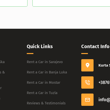
Quick Links
Contact Info
ška
Rent a Car in Sarajevo
Kurta 
s &
Rent a Car in Banja Luka
+3876
Rent a Car in Mostar
r
Rent a Car in Tuzla
m
info@
Reviews & Testimonials