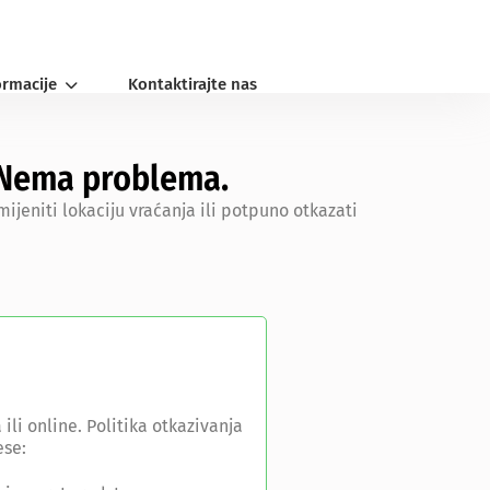
ormacije
Kontaktirajte nas
? Nema problema.
jeniti lokaciju vraćanja ili potpuno otkazati
li online. Politika otkazivanja
ese: