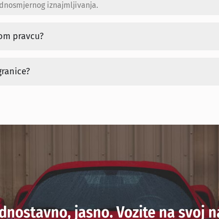
ednosmjernog iznajmljivanja.
nom pravcu?
granice?
ednostavno, jasno. Vozite na svoj n