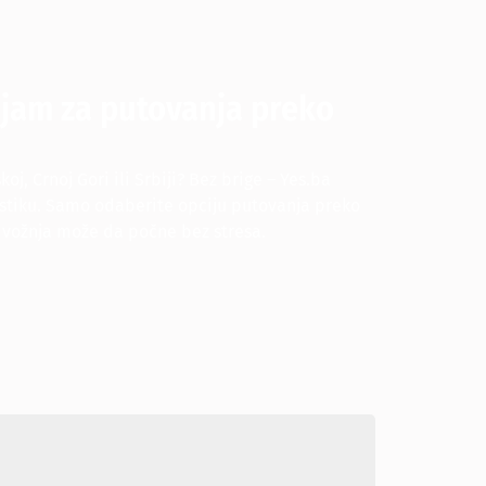
jam za putovanja preko
koj, Crnoj Gori ili Srbiji? Bez brige – Yes.ba
gistiku. Samo odaberite opciju putovanja preko
i vožnja može da počne bez stresa.