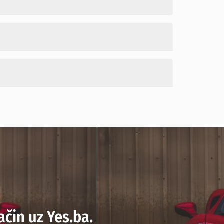
ačin uz Yes.ba.