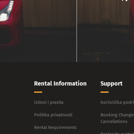
Rental Information
Support
Uslovi i pravila
Korisnička podr
Politika privatnosti
Booking Change
Cancellations
Rental Requirements
Postanite partne