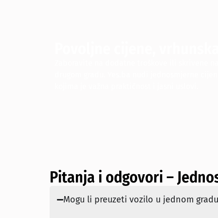
Povoljne cijene, vrhunsk
Zaboravite na dodatne troškove ili skrivene n
drugom gradu. Yes.ba nudi jednosmjerne cijen
kojima je važna praktičnost i jasni uslovi.
Pitanja i odgovori – Jedno
Mogu li preuzeti vozilo u jednom gradu 