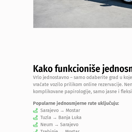
Kako funkcioniše jednos
Vrlo jednostavno – samo odaberite grad u koj
vraćate vozilo prilikom online rezervacije. N
komplikovane papirologije, samo jasne i fleksi
Popularne jednosmjerne rute uključuju:
Sarajevo → Mostar
Tuzla → Banja Luka
Neum → Sarajevo
Trebinje → Mostar