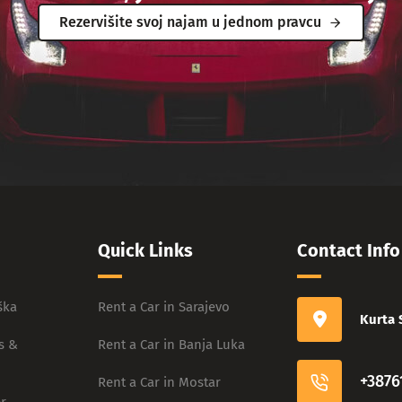
Rezervišite svoj najam u jednom pravcu
Quick Links
Contact Info
ška
Rent a Car in Sarajevo
Kurta 
s &
Rent a Car in Banja Luka
+3876
Rent a Car in Mostar
r