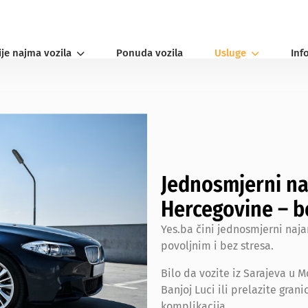
ije najma vozila
Ponuda vozila
Usluge
Inf
Jednosmjerni na
Hercegovine – b
Yes.ba čini jednosmjerni naj
povoljnim i bez stresa.
Bilo da vozite iz Sarajeva u M
Banjoj Luci ili prelazite gran
komplikacija.