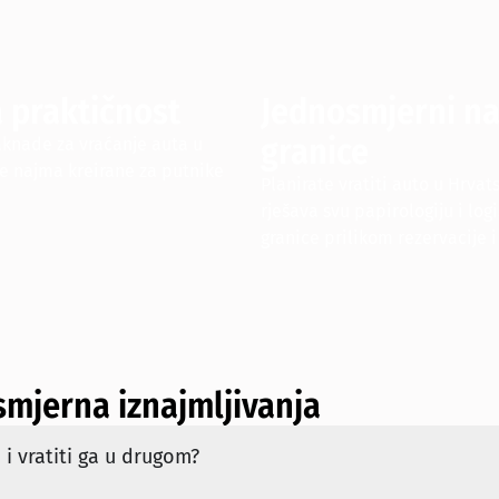
a praktičnost
Jednosmjerni na
granice
aknade za vraćanje auta u
e najma kreirane za putnike
Planirate vratiti auto u Hrvats
rješava svu papirologiju i lo
granice prilikom rezervacije 
smjerna iznajmljivanja
i vratiti ga u drugom?