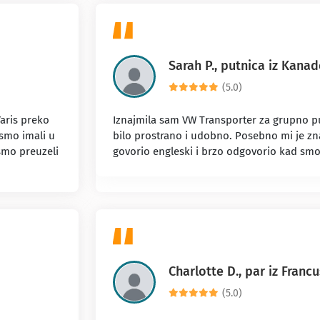
Sarah P., putnica iz Kanad
(5.0)
aris preko
Iznajmila sam VW Transporter za grupno pu
 smo imali u
bilo prostrano i udobno. Posebno mi je zna
 smo preuzeli
govorio engleski i brzo odgovorio kad smo 
Charlotte D., par iz Franc
(5.0)