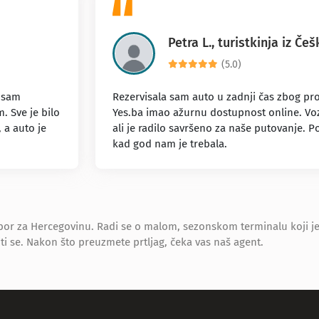
Petra L., turistkinja iz Češ
(5.0)
 sam
Rezervisala sam auto u zadnji čas zbog pro
. Sve je bilo
Yes.ba imao ažurnu dostupnost online. Voz
 a auto je
ali je radilo savršeno za naše putovanje. P
kad god nam je trebala.
or za Hercegovinu. Radi se o malom, sezonskom terminalu koji je 
i se. Nakon što preuzmete prtljag, čeka vas naš agent.