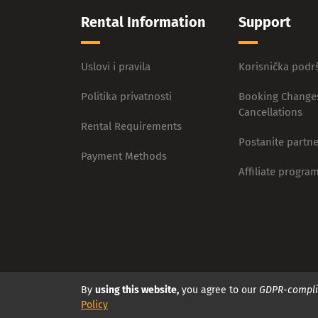
Rental Information
Support
Uslovi i pravila
Korisnička podr
Politika privatnosti
Booking Change
Cancellations
Rental Requirements
Postanite partne
Payment Methods
Affiliate progra
By
using this website,
you agree to our
GDPR-compli
Policy