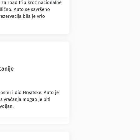
r za road trip kroz nacionalne
dlično. Auto se savršeno
zervacija bila je vrlo
tanije
osnu i dio Hrvatske. Auto je
s vraćanja mogao je biti
voljan.