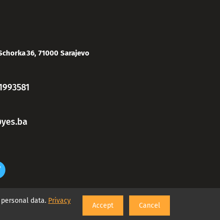
Schorka 36, 71000 Sarajevo
1993581
yes.ba
r personal data.
Privacy
Accept
Cancel