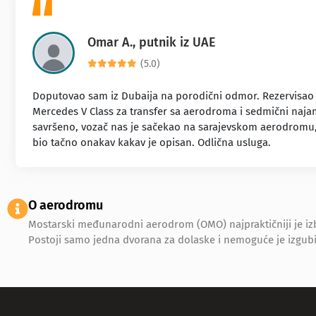
Omar A., putnik iz UAE
(5.0)
Doputovao sam iz Dubaija na porodični odmor. Rezervisao
Mercedes V Class za transfer sa aerodroma i sedmični najam
savršeno, vozač nas je sačekao na sarajevskom aerodromu,
bio tačno onakav kakav je opisan. Odlična usluga.
O aerodromu
Mostarski međunarodni aerodrom (OMO) najpraktičniji je izb
Postoji samo jedna dvorana za dolaske i nemoguće je izgubit