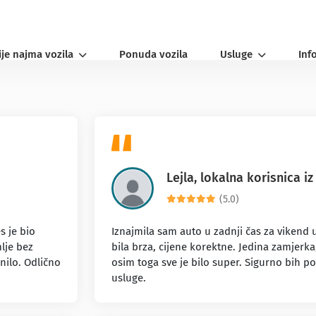
ije najma vozila
Ponuda vozila
Usluge
Inf
Lejla, lokalna korisnica iz
(5.0)
 je bio
Iznajmila sam auto u zadnji čas za vikend u
lje bez
bila brza, cijene korektne. Jedina zamjerka,
nilo. Odlično
osim toga sve je bilo super. Sigurno bih po
usluge.