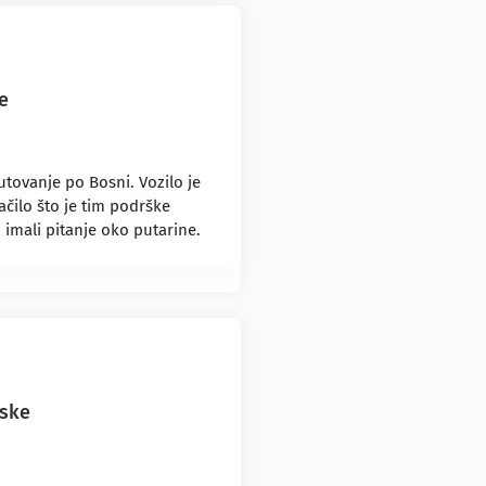
e
tovanje po Bosni. Vozilo je
čilo što je tim podrške
imali pitanje oko putarine.
uske