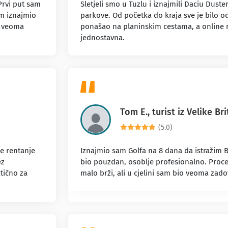
Prvi put sam
Sletjeli smo u Tuzlu i iznajmili Daciu Duste
am iznajmio
parkove. Od početka do kraja sve je bilo o
je veoma
ponašao na planinskim cestama, a online re
jednostavna.
Tom E., turist iz Velike Bri
(5.0)
e rentanje
Iznajmio sam Golfa na 8 dana da istražim B
ez
bio pouzdan, osoblje profesionalno. Proce
ktično za
malo brži, ali u cjelini sam bio veoma zado