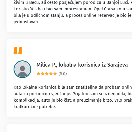
Živim u Beču, ali često posjećujem porodicu u Banjoj Luci. 
koristio Yes.ba i bio sam impresioniran. Opel Corsa koju s
bila je u odličnom stanju, a proces online rezervacije bio 
jednostavan.
Milica P., lokalna korisnica iz Sarajeva
(5.0)
Kao lokalna korisnica bila sam znatiželjna da probam onlin
auta za porodično vjenčanje. Prijatno sam se iznenadila, b
komplikacija, auto je bio čist, a preuzimanje brzo. Vrlo pra
kratkoročne potrebe.