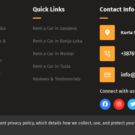
Quick Links
Contact Info
ška
Rent a Car in Sarajevo
Kurta 
s &
Rent a Car in Banja Luka
+3876
Rent a Car in Mostar
r
Rent a Car in Tuzla
m
info@
Reviews & Testimonials
Connect with us
ant
privacy policy, which details how we collect, use, and protect you