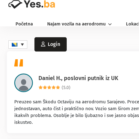
Početna
Najam vozila na aerodromu
Lokac
Login
Daniel H., poslovni putnik iz UK
(5.0)
Preuzeo sam Škodu Octaviju na aerodromu Sarajevo. Proces
jednostavan, auto čist i praktično nov. Vozio sam širom zem
ikakvih problema. Osoblje je bilo ljubazno i sve jasno objas
iskustvo.